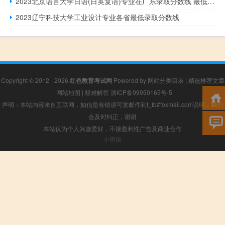
2023北京语言大学日语(日英复语)专业在广东录取分数线 最低586分
2023辽宁科技大学工业设计专业各省最低录取分数线
Copyright © 2012 - 2026
红色教育考试网
Powered by
网站分类目录
|
精选推荐文章
|
网站地图
|
疑难解答
浙ICP备09050165号-5
声明：本站内容来自互联网，如信息有错误可发邮件到f_fb#foxmail.com说明，我们
会及时纠正，谢谢
本站仅为个人兴趣爱好，不接盈利性广告及商业合作
小男孩