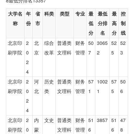
8最低分排名13357
大学名
年
省
科类
类型
专业
最
最低
最
控
称
份
市
低
分排
高
制
分
名
分
线
北京印
2
北
综合
普通类
财务
50
3065
52
52
刷学院
0
京
改革
文理科
管理
7
2
5
3
2
4
北京印
2
河
历史
普通类
财务
57
1002
57
50
刷学院
0
北
类
文理科
管理
1
1
5
6
2
4
北京印
2
内
文史
普通类
财务
51
3857
51
47
刷学院
0
蒙
文理科
管理
6
6
8