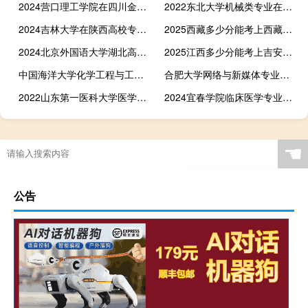
2024营口理工学院在四川金融工程专业分数线和录取人数
2022东北大学机械类专业在云南的各专业最低分 最低609
2024吉林大学在陕西高校专项录取分数线 最低550分
2025西藏多少分能考上西藏大学新闻学（藏语新闻方向）专业 2024最低分357
2024北京外国语大学湖北高校专项最低多少分?附2021-2023分数线
2025江西多少分能考上吉安幼儿师范高等专科学校 2024最低314分
中国海洋大学化学工程与工艺专业在江西录取分数线(含2022-2023历年江西分数)
合肥大学网络与新媒体专业好不好 排名多少位 全国第96名
2022山东第一医科大学医学影像学专业录取分数线和最低位次 全国最低480
2024宜春学院临床医学专业录取分数线 最低428
☚
公告