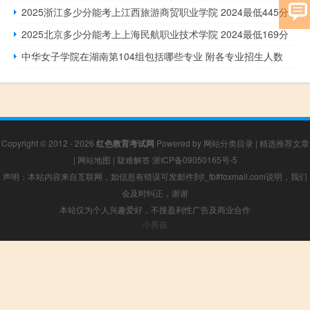
2025浙江多少分能考上江西旅游商贸职业学院 2024最低445分
2025北京多少分能考上上海民航职业技术学院 2024最低169分
中华女子学院在湖南第104组包括哪些专业 附各专业招生人数
Copyright © 2012 - 2026
红色教育考试网
Powered by
网站分类目录
|
精选推荐文章
|
网站地图
|
疑难解答
浙ICP备09050165号-5
声明：本站内容来自互联网，如信息有错误可发邮件到f_fb#foxmail.com说明，我们
会及时纠正，谢谢
本站仅为个人兴趣爱好，不接盈利性广告及商业合作
小男孩