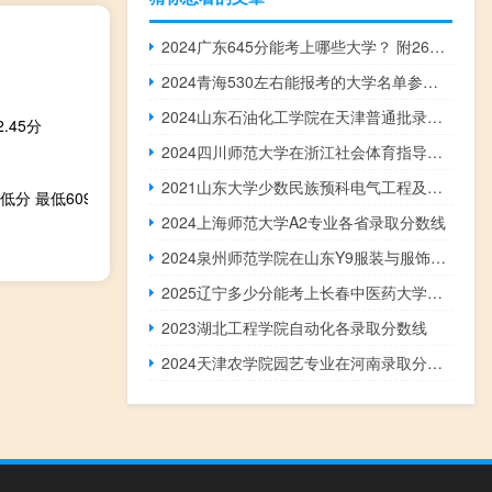
2024广东645分能考上哪些大学？ 附26所能报考大学名单
2024青海530左右能报考的大学名单参考志愿20所大学
2024山东石油化工学院在天津普通批录取分数线 最低515.103分
.45分
2024四川师范大学在浙江社会体育指导与管理专业最低录取多少分
2021山东大学少数民族预科电气工程及其自动化预科录取分数线(含2022-2024历年分数和录取人数)
分 最低609
2024上海师范大学A2专业各省录取分数线
2024泉州师范学院在山东Y9服装与服饰设计专业最低录取分数线 最低495.25分
2025辽宁多少分能考上长春中医药大学中外合作办学专业 2024最低455分
2023湖北工程学院自动化各录取分数线
2024天津农学院园艺专业在河南录取分数线