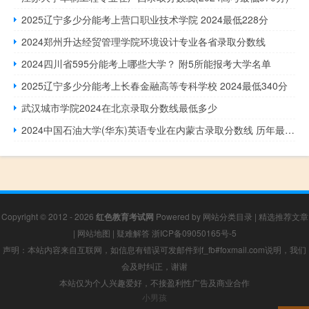
2025辽宁多少分能考上营口职业技术学院 2024最低228分
2024郑州升达经贸管理学院环境设计专业各省录取分数线
2024四川省595分能考上哪些大学？ 附5所能报考大学名单
2025辽宁多少分能考上长春金融高等专科学校 2024最低340分
武汉城市学院2024在北京录取分数线最低多少
2024中国石油大学(华东)英语专业在内蒙古录取分数线 历年最低分628 附英语2022-2024历年分数
Copyright © 2012 - 2026
红色教育考试网
Powered by
网站分类目录
|
精选推荐文章
|
网站地图
|
疑难解答
浙ICP备09050165号-5
声明：本站内容来自互联网，如信息有错误可发邮件到f_fb#foxmail.com说明，我们
会及时纠正，谢谢
本站仅为个人兴趣爱好，不接盈利性广告及商业合作
小男孩