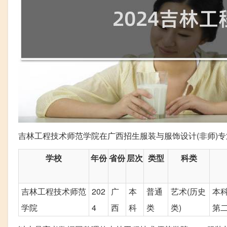
吉林工程技术师范学院在广西招生服装与服饰设计(非师)专
学校
年份
省份
层次
类型
科类
吉林工程技术师范
202
广
本
普通
艺术(历史
本
学院
4
西
科
类
类)
第