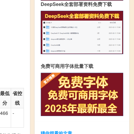
DeepSeek全套部署资料免费下载
免费可商用字体批量下载
最低
省控
分
线
466
-
猜你想看的文章