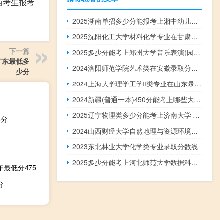
西考生报考
2025湖南单招多少分能报考上湘中幼儿师范高等专科学校 2024单招最低198.33分
2025沈阳化工大学材料化学专业在甘肃最低多少分录取 最低分426(含2023-2024专业分)
下一篇
2025多少分能考上郑州大学音乐表演(园号)专业 2024最低421.288分
广东最低多
2024洛阳师范学院艺术类在安徽录取分数线
少分
2024上海大学理学工学Ⅱ类专业在山东录取分数线最低多少分
2024新疆(普通一本)450分能考上哪些大学？ 附1所能报考大学名单
2025辽宁物理类多少分能考上济南大学 最低469分左右(2024最低分和位次参考)
8分
2024山西财经大学自然地理与资源环境专业在云南录取分数线 近三年最低分460
2023东北林业大学化学类专业录取分数线
2025多少分能考上河北师范大学数据科学与大数据技术专业 2024最低459分
最低分475
分