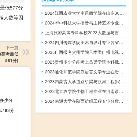
最低577分
2024江西农业大学南昌商学院在山东30环境设计专业最低录取分数线 最低478.5分
报考人数等因
2024华中科技大学播音与主持艺术专业各省录取分数线
上海旅游高等专科学校2023大数据与财务管理各省录取分数线
2024四川传媒学院美术与设计专业各省录取分数线
下一篇
2025广西报考贺州学院艺术类广播电视编导专业最低多少分 53.44左右(含2022-2024分数)
3高考最低
581分)
2025贵州多少分能考上吕梁学院本科批专业 2024最低434分
2023通化师范学院汉语言文学专业在贵州录取分数线
2023内蒙古大学道路桥梁与渡河工程(民族班)专业最低录取分数线
2023北京农学院生物工程专业在河南录取分数线
线多少分
2024南通大学在陕西纺织工程专业分数线和最低位次 最低471分
483分