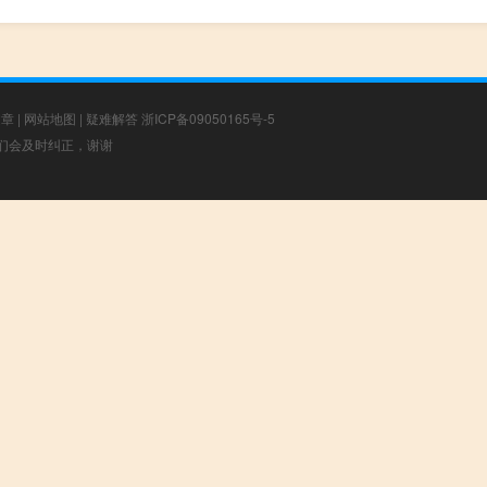
文章
|
网站地图
|
疑难解答
浙ICP备09050165号-5
，我们会及时纠正，谢谢