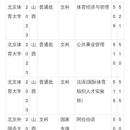
北京体
2
山
普通批
文科
体育经济与管理
5
5
育大学
0
西
0
2
2
9
1
3
北京体
2
山
普通批
文科
公共事业管理
5
5
育大学
0
西
1
1
2
0
0
3
北京体
2
山
普通批
文科
法语(国际体育
5
5
育大学
0
西
组织人才实验
1
1
2
班)
5
5
3
北京外
2
山
文科
国家
阿拉伯语
5
5
国语大
0
西
专项
0
0