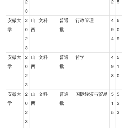
2
2
5
3
安徽大
2
山
文科
普通
行政管理
4
5
学
0
西
批
9
0
2
4
9
3
安徽大
2
山
文科
普通
哲学
4
5
学
0
西
批
9
1
2
8
0
3
安徽大
2
山
文科
普通
国际经济与贸易
5
5
学
0
西
批
1
2
2
5
3
3