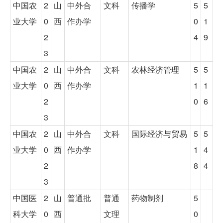
中国农
2
山
中外合
文科
传播学
5
5
业大学
0
西
作办学
0
1
2
4
9
3
中国农
2
山
中外合
文科
农林经济管理
5
5
业大学
0
西
作办学
1
1
2
0
6
3
中国农
2
山
中外合
文科
国际经济与贸易
5
5
业大学
0
西
作办学
1
4
2
8
4
3
中国医
2
山
普通批
普通
药物制剂
5
科大学
0
西
文理
0