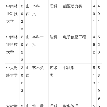
中南林
2
山
本科一
理科
能源动力类
4
4
业科技
0
西
批
9
9
大学
2
1
1
3
中南林
2
山
本科一
理科
电子信息工程
4
5
业科技
0
西
批
9
2
大学
2
2
0
3
中央财
2
山
艺术类
艺术
书法学
5
5
经大学
0
西
类
1
3
2
3
1.
3
9
9
安徽财
2
山
第一批
理科
财务管理
5
5