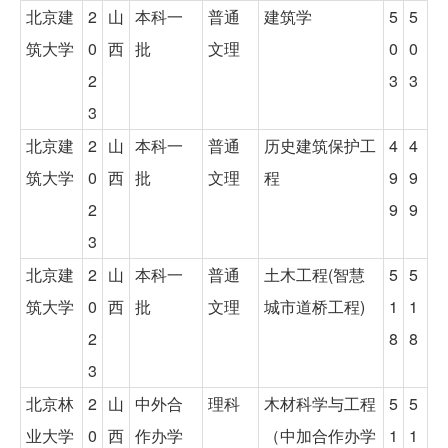
北京建
2
山
本科一
普通
建筑学
5
5
筑大学
0
西
批
文理
0
0
2
3
3
3
北京建
2
山
本科一
普通
历史建筑保护工
4
4
筑大学
0
西
批
文理
程
9
9
2
9
9
3
北京建
2
山
本科一
普通
土木工程(智慧
5
5
筑大学
0
西
批
文理
城市道桥工程)
1
1
2
8
8
3
北京林
2
山
中外合
理科
木材科学与工程
5
5
业大学
0
西
作办学
（中加合作办学
1
1