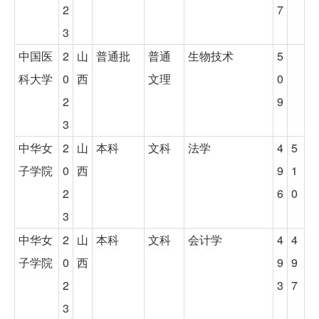
2
7
3
中国医
2
山
普通批
普通
生物技术
5
科大学
0
西
文理
0
2
9
3
中华女
2
山
本科
文科
法学
4
5
子学院
0
西
9
1
2
6
0
3
中华女
2
山
本科
文科
会计学
4
4
子学院
0
西
9
9
2
3
7
3