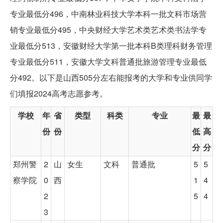
专业最低分496，中南林业科技大学本科一批文科市场营
销专业最低分495，中央财经大学艺术类艺术类书法学专
业最低分513，安徽财经大学第一批本科B类理科财务管理
专业最低分511，安徽大学文科普通批旅游管理专业最低
分492。以下是山西505分左右能报考的大学和专业供同学
们填报2024高考志愿参考。
学校
年
省
类型
科类
专业
最
最
份
份
低
高
分
分
郑州警
2
山
女生
文科
普通批
5
5
察学院
0
西
1
4
2
5
4
3