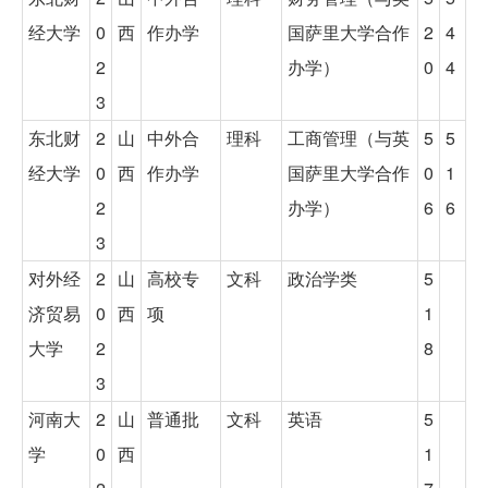
经大学
0
西
作办学
国萨里大学合作
2
4
2
办学）
0
4
3
东北财
2
山
中外合
理科
工商管理（与英
5
5
经大学
0
西
作办学
国萨里大学合作
0
1
2
办学）
6
6
3
对外经
2
山
高校专
文科
政治学类
5
济贸易
0
西
项
1
大学
2
8
3
河南大
2
山
普通批
文科
英语
5
学
0
西
1