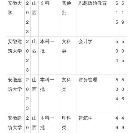
安徽大
2
山
文科
普通
思想政治教育
5
5
学
0
西
批
1
1
2
5
9
3
安徽建
2
山
本科一
文科
会计学
5
5
筑大学
0
西
批
类
0
0
2
4
5
3
安徽建
2
山
本科一
文科
财务管理
5
5
筑大学
0
西
批
类
0
0
2
4
6
3
安徽建
2
山
本科一
理科
建筑学
4
4
筑大学
0
西
批
类
9
9