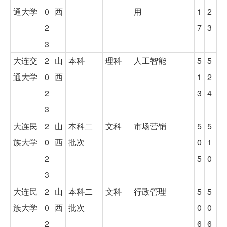
通大学
0
西
用
1
2
2
7
3
3
大连交
2
山
本科
理科
人工智能
5
5
通大学
0
西
1
2
2
3
4
3
大连民
2
山
本科二
文科
市场营销
5
5
族大学
0
西
批次
0
1
2
5
0
3
大连民
2
山
本科二
文科
行政管理
5
5
族大学
0
西
批次
0
0
2
6
6