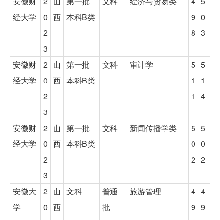
安徽财
2
山
第一批
文科
经济与贸易类
4
5
经大学
0
西
本科B类
9
0
2
8
3
3
安徽财
2
山
第一批
文科
审计学
5
5
经大学
0
西
本科B类
1
1
2
1
4
3
安徽财
2
山
第一批
文科
新闻传播学类
5
5
经大学
0
西
本科B类
0
0
2
2
2
3
安徽大
2
山
文科
普通
旅游管理
4
4
学
0
西
批
9
9