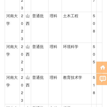
2
7
3
河南大
2
山
普通批
理科
土木工程
5
学
0
西
0
2
8
3
河南大
2
山
普通批
理科
环境科学
5
学
0
西
0
2
5
3
河南大
2
山
普通批
理科
教育技术学
5
学
0
西
1
2
8
3