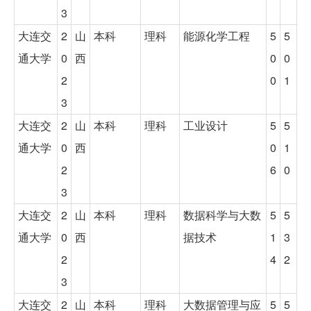
3
大连交
2
山
本科
理科
能源化学工程
5
5
通大学
0
西
0
0
2
0
1
3
大连交
2
山
本科
理科
工业设计
5
5
通大学
0
西
0
1
2
6
0
3
大连交
2
山
本科
理科
数据科学与大数
5
5
通大学
0
西
据技术
1
3
2
4
2
3
大连交
2
山
本科
理科
大数据管理与应
5
5