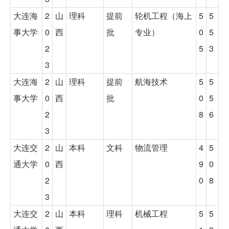
大连海
2
山
理科
提前
轮机工程（海上
5
5
事大学
0
西
批
专业）
0
5
2
5
3
3
大连海
2
山
理科
提前
航海技术
5
5
事大学
0
西
批
0
5
2
8
6
3
大连交
2
山
本科
文科
物流管理
4
5
通大学
0
西
9
0
2
0
8
3
大连交
2
山
本科
理科
机械工程
5
5