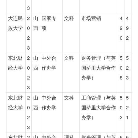
3
大连民
2
山
国家专
文科
市场营销
4
4
族大学
0
西
项
9
9
2
0
2
3
东北财
2
山
中外合
文科
财务管理（与英
5
5
经大学
0
西
作办学
国萨里大学合作
0
2
2
办学）
8
3
3
东北财
2
山
中外合
文科
工商管理（与英
5
5
经大学
0
西
作办学
国萨里大学合作
0
2
2
办学）
2
1
3
东北财
2
山
中外合
理科
财务管理（与英
5
5