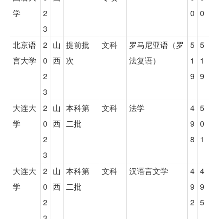
学
2
0
0
3
北京语
2
山
提前批
文科
罗马尼亚语（罗
5
5
言大学
0
西
次
法复语）
1
1
2
9
9
3
大连大
2
山
本科第
文科
法学
4
5
学
0
西
二批
9
0
2
8
1
3
大连大
2
山
本科第
文科
汉语言文学
4
4
学
0
西
二批
9
9
2
2
5
3