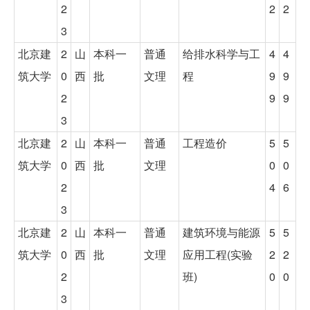
2
2
2
3
北京建
2
山
本科一
普通
给排水科学与工
4
4
筑大学
0
西
批
文理
程
9
9
2
9
9
3
北京建
2
山
本科一
普通
工程造价
5
5
筑大学
0
西
批
文理
0
0
2
4
6
3
北京建
2
山
本科一
普通
建筑环境与能源
5
5
筑大学
0
西
批
文理
应用工程(实验
2
2
2
班)
0
0
3