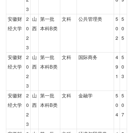
3
安徽财
2
山
第一批
文科
公共管理类
5
5
经大学
0
西
本科B类
0
0
2
2
5
3
安徽财
2
山
第一批
文科
国际商务
4
5
经大学
0
西
本科B类
9
0
2
1
3
3
安徽财
2
山
第一批
文科
金融学
5
5
经大学
0
西
本科B类
0
0
2
4
7
3