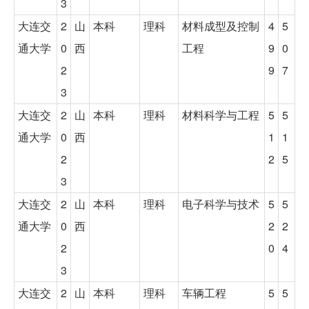
3
大连交
2
山
本科
理科
材料成型及控制
4
5
通大学
0
西
工程
9
0
2
9
7
3
大连交
2
山
本科
理科
材料科学与工程
5
5
通大学
0
西
1
1
2
2
5
3
大连交
2
山
本科
理科
电子科学与技术
5
5
通大学
0
西
2
2
2
0
4
3
大连交
2
山
本科
理科
车辆工程
5
5