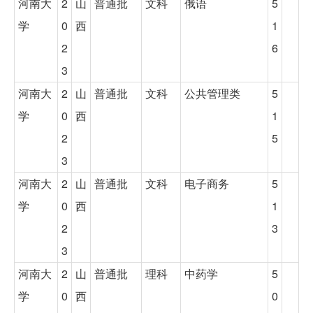
河南大
2
山
普通批
文科
俄语
5
学
0
西
1
2
6
3
河南大
2
山
普通批
文科
公共管理类
5
学
0
西
1
2
5
3
河南大
2
山
普通批
文科
电子商务
5
学
0
西
1
2
3
3
河南大
2
山
普通批
理科
中药学
5
学
0
西
0