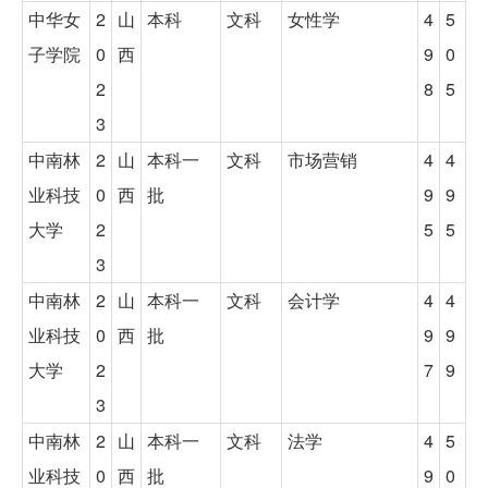
中华女
2
山
本科
文科
女性学
4
5
子学院
0
西
9
0
2
8
5
3
中南林
2
山
本科一
文科
市场营销
4
4
业科技
0
西
批
9
9
大学
2
5
5
3
中南林
2
山
本科一
文科
会计学
4
4
业科技
0
西
批
9
9
大学
2
7
9
3
中南林
2
山
本科一
文科
法学
4
5
业科技
0
西
批
9
0