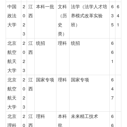
中国
2
江
本科一批
文科
法学（法学人才培
6
6
政法
0
西
（历
养模式改革实验
3
4
大学
2
史
班）
5
1
3
类）
北京
2
江
统招
理科
统招
6
航空
0
西
6
航天
2
1
大学
3
北京
2
江
国家专项
理科
国家专项
6
航空
0
西
4
航天
2
7
大学
3
北京
2
江
理科
本科
未来精工技术
6
理科
0
西
批
6