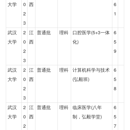
大学
0
西
6
2
1
3
武汉
2
江
普通批
理科
口腔医学(5+3一体
6
大学
0
西
化)
5
2
9
3
武汉
2
江
普通批
理科
计算机科学与技术
6
大学
0
西
(弘毅班)
5
2
8
3
武汉
2
江
普通批
理科
临床医学(八年
6
大学
0
西
制，弘毅学堂)
5
2
7