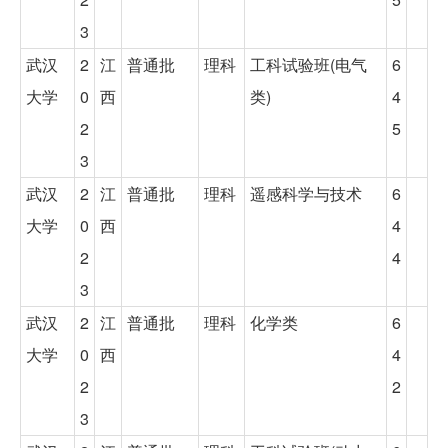
3
武汉
2
江
普通批
理科
工科试验班(电气
6
大学
0
西
类)
4
2
5
3
武汉
2
江
普通批
理科
遥感科学与技术
6
大学
0
西
4
2
4
3
武汉
2
江
普通批
理科
化学类
6
大学
0
西
4
2
2
3