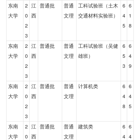
东南
2
江
普通批
普通
工科试验班（土木
6
6
大学
0
西
文理
交通材料实验班）
4
1
2
5
8
3
东南
2
江
普通批
普通
工科试验班（吴健
6
6
大学
0
西
文理
雄班）
5
4
2
3
9
3
东南
2
江
普通批
普通
计算机类
6
6
大学
0
西
文理
4
4
2
8
5
3
东南
2
江
普通批
普通
建筑类
6
6
大学
0
西
文理
4
4