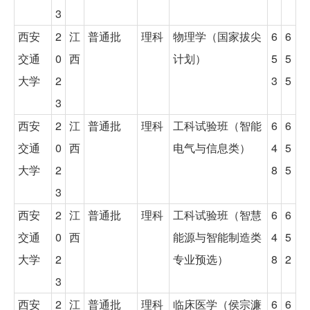
3
西安
2
江
普通批
理科
物理学（国家拔尖
6
6
交通
0
西
计划）
5
5
大学
2
3
5
3
西安
2
江
普通批
理科
工科试验班（智能
6
6
交通
0
西
电气与信息类）
4
5
大学
2
8
5
3
西安
2
江
普通批
理科
工科试验班（智慧
6
6
交通
0
西
能源与智能制造类
4
5
大学
2
专业预选）
8
2
3
西安
2
江
普通批
理科
临床医学（侯宗濂
6
6