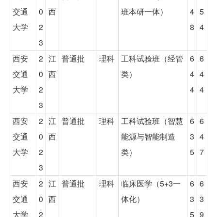
交通
0
西
班本研一体）
4
5
大学
2
8
4
3
西安
2
江
普通批
理科
工科试验班（经管
6
6
交通
0
西
类）
4
4
大学
2
4
4
3
西安
2
江
普通批
理科
工科试验班（智慧
6
6
交通
0
西
能源与智能制造
3
4
大学
2
类）
5
7
3
西安
2
江
普通批
理科
临床医学（5+3一
6
6
交通
0
西
体化）
3
3
大学
2
5
9