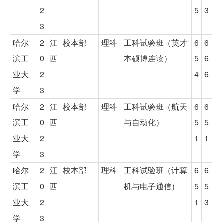
2
5
3
3
哈尔
2
江
校本部
理科
工科试验班（英才
6
6
滨工
0
西
本硕博连读）
5
6
业大
2
4
6
学
3
哈尔
2
江
校本部
理科
工科试验班（航天
6
6
滨工
0
西
与自动化）
5
5
业大
2
1
1
学
3
哈尔
2
江
校本部
理科
工科试验班（计算
6
6
滨工
0
西
机与电子通信）
5
5
业大
2
1
3
学
3