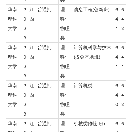
华南
2
江
普通批
理
信息工程(创新班)
6
6
理科
0
西
科/
4
4
大学
2
物理
1
3
3
类
华南
2
江
普通批
理
计算机科学与技术
6
6
理科
0
西
科/
(拔尖基地班)
4
4
大学
2
物理
1
1
3
类
华南
2
江
普通批
理
计算机类
6
6
理科
0
西
科/
4
4
大学
2
物理
0
3
3
类
华南
2
江
普通批
理
机械类(创新班)
6
6