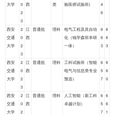
大学
0
西
类
验医师试验班)
4
2
6
3
西安
2
江
普通批
理科
电气工程及其自动
6
6
交通
0
西
化（钱学森班本研
6
6
大学
2
一体）
3
3
3
西安
2
江
普通批
理科
工科试验班（智能
6
6
交通
0
西
电气与信息类专业
5
6
大学
2
预选）
7
0
3
西安
2
江
普通批
理科
人工智能（新工科
6
6
交通
0
西
卓越计划）
5
6
大学
2
7
1