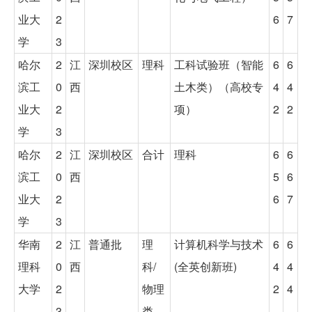
业大
2
6
7
学
3
哈尔
2
江
深圳校区
理科
工科试验班（智能
6
6
滨工
0
西
土木类）（高校专
4
4
业大
2
项）
2
2
学
3
哈尔
2
江
深圳校区
合计
理科
6
6
滨工
0
西
5
6
业大
2
6
7
学
3
华南
2
江
普通批
理
计算机科学与技术
6
6
理科
0
西
科/
(全英创新班)
4
4
大学
2
物理
2
4
3
类