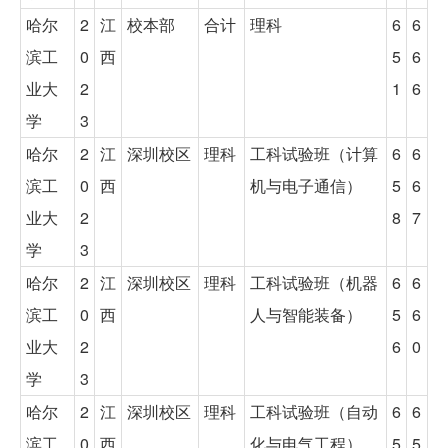
哈尔
2
江
校本部
合计
理科
6
6
滨工
0
西
5
6
业大
2
1
6
学
3
哈尔
2
江
深圳校区
理科
工科试验班（计算
6
6
滨工
0
西
机与电子通信）
5
6
业大
2
8
7
学
3
哈尔
2
江
深圳校区
理科
工科试验班（机器
6
6
滨工
0
西
人与智能装备）
5
6
业大
2
6
0
学
3
哈尔
2
江
深圳校区
理科
工科试验班（自动
6
6
滨工
0
西
化与电气工程）
5
5