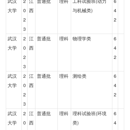
武汉
2
江
普通批
理科
工科试验班(动力
6
大学
0
西
与机械类)
4
2
2
3
武汉
2
江
普通批
理科
物理学类
6
大学
0
西
4
2
2
3
武汉
2
江
普通批
理科
测绘类
6
大学
0
西
4
2
2
3
武汉
2
江
普通批
理科
理科试验班(环境
6
大学
0
西
类)
4