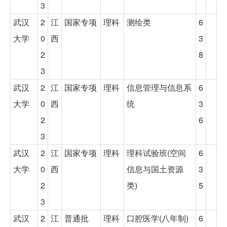
3
武汉
2
江
国家专项
理科
测绘类
6
大学
0
西
3
2
8
3
武汉
2
江
国家专项
理科
信息管理与信息系
6
大学
0
西
统
3
2
6
3
武汉
2
江
国家专项
理科
理科试验班(空间
6
大学
0
西
信息与国土资源
3
2
类)
5
3
武汉
2
江
普通批
理科
口腔医学(八年制)
6