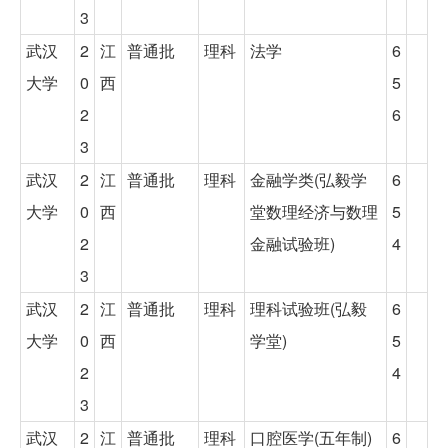
3
武汉
2
江
普通批
理科
法学
6
大学
0
西
5
2
6
3
武汉
2
江
普通批
理科
金融学类(弘毅学
6
大学
0
西
堂数理经济与数理
5
2
金融试验班)
4
3
武汉
2
江
普通批
理科
理科试验班(弘毅
6
大学
0
西
学堂)
5
2
4
3
武汉
2
江
普通批
理科
口腔医学(五年制)
6