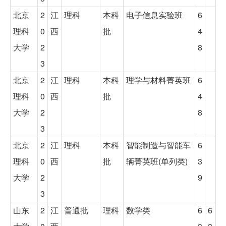
北京
2
江
理科
本科
电子信息实验班
6
理科
0
西
批
4
大学
2
8
3
北京
2
江
理科
本科
理学与材料菁英班
6
理科
0
西
批
4
大学
2
8
3
北京
2
江
理科
本科
智能制造与智能车
6
理科
0
西
批
辆菁英班(单列类)
3
大学
2
9
3
山东
2
江
普通批
理科
数学类
6
6