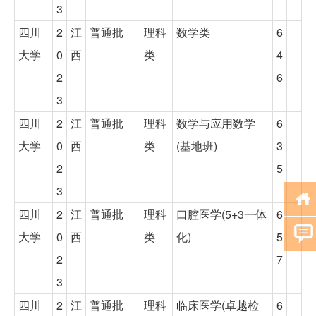
3
四川
2
江
普通批
理科
数学类
6
大学
0
西
类
4
2
6
3
四川
2
江
普通批
理科
数学与应用数学
6
大学
0
西
类
(基地班)
3
2
5
3
四川
2
江
普通批
理科
口腔医学(5+3一体
6
大学
0
西
类
化)
5
2
7
3
四川
2
江
普通批
理科
临床医学(卓越检
6