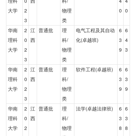
理科
0
西
科/
4
4
大学
2
物理
0
0
3
类
华南
2
江
普通批
理
电气工程及其自动
6
6
理科
0
西
科/
化(卓越班)
3
4
大学
2
物理
9
3
3
类
华南
2
江
普通批
理
软件工程(卓越班)
6
6
理科
0
西
科/
3
3
大学
2
物理
9
9
3
类
华南
2
江
普通批
理
法学(卓越法律班)
6
6
理科
0
西
科/
3
3
大学
2
物理
8
8