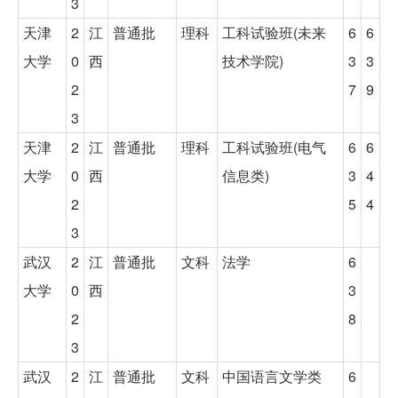
3
天津
2
江
普通批
理科
工科试验班(未来
6
6
大学
0
西
技术学院)
3
3
2
7
9
3
天津
2
江
普通批
理科
工科试验班(电气
6
6
大学
0
西
信息类)
3
4
2
5
4
3
武汉
2
江
普通批
文科
法学
6
大学
0
西
3
2
8
3
武汉
2
江
普通批
文科
中国语言文学类
6