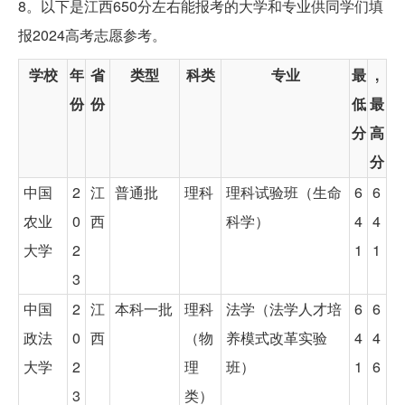
8。以下是江西650分左右能报考的大学和专业供同学们填
报2024高考志愿参考。
学校
年
省
类型
科类
专业
最
,
份
份
低
最
分
高
分
中国
2
江
普通批
理科
理科试验班（生命
6
6
农业
0
西
科学）
4
4
大学
2
1
1
3
中国
2
江
本科一批
理科
法学（法学人才培
6
6
政法
0
西
（物
养模式改革实验
4
4
大学
2
理
班）
1
6
3
类）