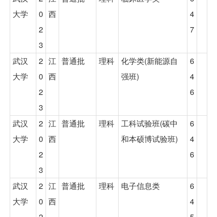
大学
0
西
4
2
7
3
武汉
2
江
普通批
理科
化学类(新能源自
6
大学
0
西
强班)
4
2
6
3
武汉
2
江
普通批
理科
工科试验班(碳中
6
大学
0
西
和本硕博试验班)
4
2
6
3
武汉
2
江
普通批
理科
电子信息类
6
大学
0
西
4
2
5