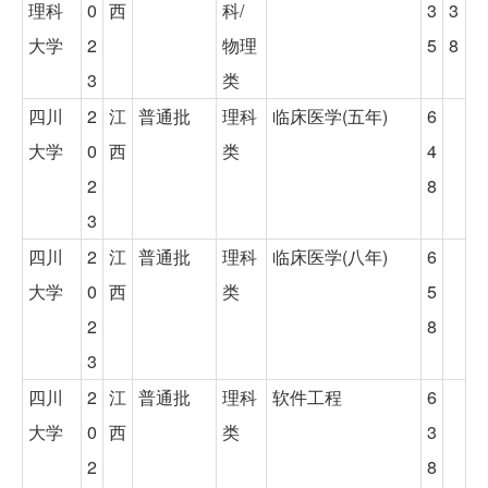
理科
0
西
科/
3
3
大学
2
物理
5
8
3
类
四川
2
江
普通批
理科
临床医学(五年)
6
大学
0
西
类
4
2
8
3
四川
2
江
普通批
理科
临床医学(八年)
6
大学
0
西
类
5
2
8
3
四川
2
江
普通批
理科
软件工程
6
大学
0
西
类
3
2
8