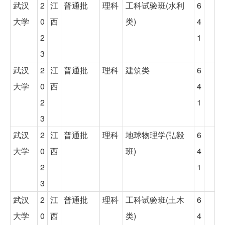
武汉
2
江
普通批
理科
工科试验班(水利
6
大学
0
西
类)
4
2
1
3
武汉
2
江
普通批
理科
建筑类
6
大学
0
西
4
2
1
3
武汉
2
江
普通批
理科
地球物理学(弘毅
6
大学
0
西
班)
4
2
1
3
武汉
2
江
普通批
理科
工科试验班(土木
6
大学
0
西
类)
4