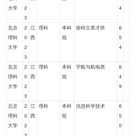
大学
2
4
3
北京
2
江
理科
本科
徐特立英才班
6
理科
0
西
批
5
大学
2
4
3
北京
2
江
理科
本科
宇航与机电类
6
理科
0
西
批
4
大学
2
9
3
北京
2
江
理科
本科
信息科学技术
6
理科
0
西
批
5
大学
2
0
3