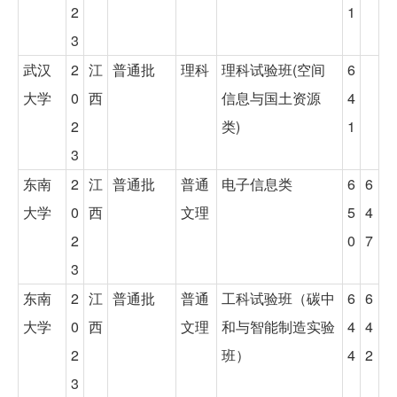
2
1
3
武汉
2
江
普通批
理科
理科试验班(空间
6
大学
0
西
信息与国土资源
4
2
类)
1
3
东南
2
江
普通批
普通
电子信息类
6
6
大学
0
西
文理
5
4
2
0
7
3
东南
2
江
普通批
普通
工科试验班（碳中
6
6
大学
0
西
文理
和与智能制造实验
4
4
2
班）
4
2
3