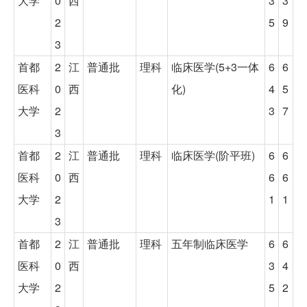
大学
0
西
3
3
2
5
9
3
首都
2
江
普通批
理科
临床医学(5+3一体
6
6
医科
0
西
化)
4
5
大学
2
3
7
3
首都
2
江
普通批
理科
临床医学(阶平班)
6
6
医科
0
西
6
6
大学
2
1
1
3
首都
2
江
普通批
理科
五年制临床医学
6
6
医科
0
西
3
4
大学
2
5
2