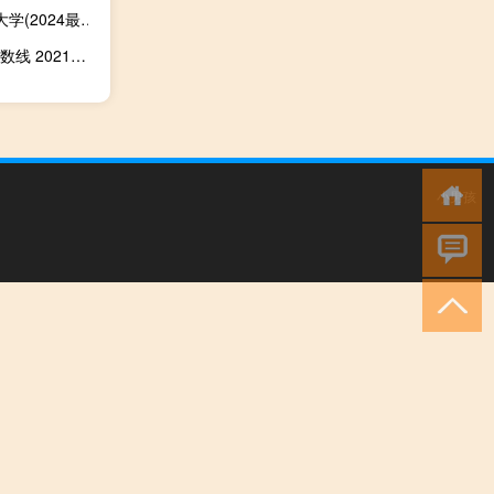
首都师范大学是几本大学 2025辽宁多少分能考上首都师范大学(2024最低分77)
2021曲阜师范大学物理学(面向烟台市就业)专业各省最低分数线 2021最低571分
小男孩