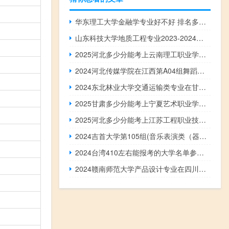
华东理工大学金融学专业好不好 排名多少位 全国第42名
山东科技大学地质工程专业2023-2024历年高考在黑龙江录取分数线
2025河北多少分能考上云南理工职业学院 2024最低341分
2024河北传媒学院在江西第A04组舞蹈类专业录取投档线 最低456分
2024东北林业大学交通运输类专业在甘肃录取分数线
2025甘肃多少分能考上宁夏艺术职业学院 2024最低354.75分
2025河北多少分能考上江苏工程职业技术学院 2024最低423分
2024吉首大学第105组(音乐表演类（器乐）)专业各省录取分数线
2024台湾410左右能报考的大学名单参考志愿1所大学
2024赣南师范大学产品设计专业在四川录取分数线(含2022-2024分数)