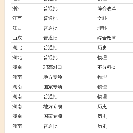
浙江
普通批
综合改革
江西
普通批
文科
江西
普通批
理科
山东
普通批
综合改革
湖北
普通批
历史
湖北
普通批
物理
湖南
职高对口
不分科类
湖南
地方专项
物理
湖南
国家专项
物理
湖南
普通批
物理
湖南
地方专项
历史
湖南
国家专项
历史
湖南
普通批
历史