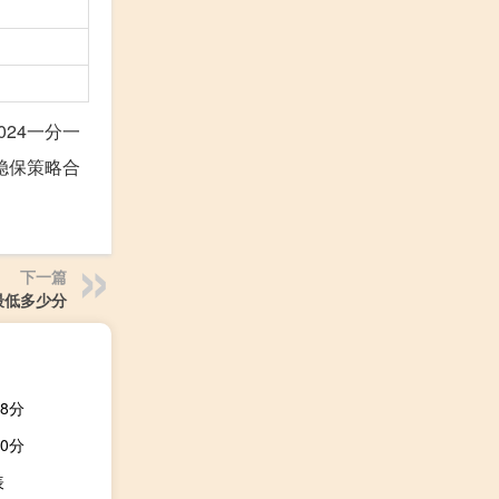
24一分一
稳保策略合
下一篇
最低多少分
8分
0分
表