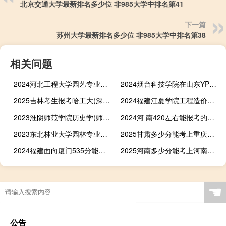
北京交通大学最新排名多少位 非985大学中排名第41
下一篇
苏州大学最新排名多少位 非985大学中排名第38
相关问题
2024河北工程大学园艺专业哪个专业分数线最低
2024烟台科技学院在山东YP舞蹈表演专业最低多少分 最低336.78分
2025吉林考生报考哈工大(深圳)工科试验班(计算机与电子通信)专业最低多少分 最低635分左右
2024福建江夏学院工程造价专业在河北录取分数线(含2022-2024分数)
2023淮阴师范学院历史学(师范)(为镇江市扬中市定向培养)录取分数线最低多少分
2024河 南420左右能报考的大学名单 参考志愿1所大学
2023东北林业大学园林专业在内蒙古录取分数线
2025甘肃多少分能考上重庆商务职业学院 2024最低379分
2024福建面向厦门535分能考上哪些大学？ 附1所能报考大学名单
2025河南多少分能考上河南工业大学工商管理专业 近三年最低521分
☚
公告