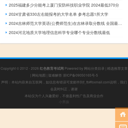
2025福建多少分能考上厦门安防科技职业学院 2024最低370分
2024甘肃省330左右能报考的大学名单 参考志愿1所大学
2024吉林师范大学英语(公费师范生)在吉林录取分数线 全国最低556分
2024河北地质大学地理信息科学专业哪个专业分数线最低
Copyright © 2012 - 2026
红色教育考试网
Powered by
网站分类目录
|
精选推荐文章
|
网站地图
|
疑难解答
浙ICP备09050165号-5
声明：本站内容来自互联网，如信息有错误可发邮件到f_fb#foxmail.com说明，我们
会及时纠正，谢谢
本站仅为个人兴趣爱好，不接盈利性广告及商业合作
小男孩