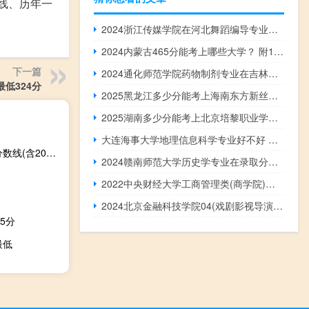
数线、历年一
2024浙江传媒学院在河北舞蹈编导专业组录取分数线 最低509.1分
2024内蒙古465分能考上哪些大学？ 附118所能报考大学名单
下一篇
2024通化师范学院药物制剂专业在吉林录取分数线
最低324分
2025黑龙江多少分能考上海南东方新丝路职业学院 2024最低216分
2025湖南多少分能考上北京培黎职业学院 2024最低322分
大连海事大学地理信息科学专业好不好 排名多少位 全国第19名
2024云南师范大学新疆内高班计算机科学与技术专业录取分数线(含2022-2024历年分数)
2024赣南师范大学历史学专业在录取分数线(含2022-2024历年分数)
2022中央财经大学工商管理类(商学院)专业在辽宁分数线多少分
2024北京金融科技学院04(戏剧影视导演表〈导〉演专业各省录取分数线
5分
最低