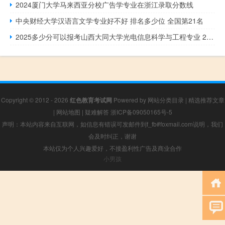
2024厦门大学马来西亚分校广告学专业在浙江录取分数线
中央财经大学汉语言文学专业好不好 排名多少位 全国第21名
2025多少分可以报考山西大同大学光电信息科学与工程专业 2024最低470分
Copyright © 2012 - 2026
红色教育考试网
Powered by
网站分类目录
|
精选推荐文章
|
网站地图
|
疑难解答
浙ICP备09050165号-5
声明：本站内容来自互联网，如信息有错误可发邮件到f_fb#foxmail.com说明，我们
会及时纠正，谢谢
本站仅为个人兴趣爱好，不接盈利性广告及商业合作
小男孩